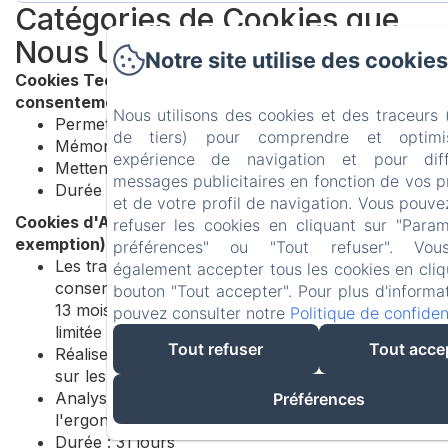
Catégories de Cookies que
Nous Utilisons :
Notre site utilise des cookies
Cookies Techniques/Essentiels (Aucun
consentement requis)
Nous utilisons des cookies et des traceurs
Permettent la fonctionnalité de base du site Web
de tiers) pour comprendre et optimi
Mémorisent vos préférences et paramètres
expérience de navigation et pour dif
Mettent en œuvre des mesures de sécurité
messages publicitaires en fonction de vos 
Durée : Session ou selon les besoins techniques
et de votre profil de navigation. Vous pouve
Cookies d'Analyse (Consentement requis sauf
refuser les cookies en cliquant sur "Para
exemption)
préférences" ou "Tout refuser". Vo
Les traceurs de mesure d'audience exemptés de
également accepter tous les cookies en cliq
consentement ont une durée de vie maximale de
bouton "Tout accepter". Pour plus d'informa
13 mois, avec une conservation des données
pouvez consulter notre
Politique de confident
limitée à 25 mois
Tout refuser
Tout acce
Réalisent des études et établissent des statistiques
sur les visites et l'utilisation
Analysent les parcours utilisateurs et améliorent
Préférences
l'ergonomie du site
Durée : 31 jours